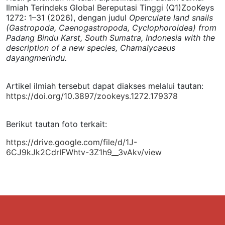
Ilmiah Terindeks Global Bereputasi Tinggi (Q1)ZooKeys
1272: 1–31 (2026), dengan judul
Operculate land snails
(Gastropoda, Caenogastropoda, Cyclophoroidea) from
Padang Bindu Karst, South Sumatra, Indonesia with the
description of a new species, Chamalycaeus
dayangmerindu.
Artikel ilmiah tersebut dapat diakses melalui tautan:
https://doi.org/10.3897/zookeys.1272.179378
Berikut tautan foto terkait:
https://drive.google.com/file/d/1J-
6CJ9kJk2CdrIFWhtv-3Z1h9__3vAkv/view