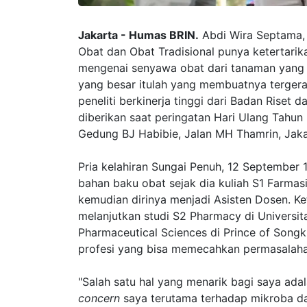
Jakarta - Humas BRIN.
Abdi Wira Septama, 
Obat dan Obat Tradisional punya ketertarika
mengenai senyawa obat dari tanaman yang 
yang besar itulah yang membuatnya terger
peneliti berkinerja tinggi dari Badan Riset 
diberikan saat peringatan Hari Ulang Tahun
Gedung BJ Habibie, Jalan MH Thamrin, Jaka
Pria kelahiran Sungai Penuh, 12 September 1
bahan baku obat sejak dia kuliah S1 Farmas
kemudian dirinya menjadi Asisten Dosen. Ket
melanjutkan studi S2 Pharmacy di Universi
Pharmaceutical Sciences di Prince of Songkl
profesi yang bisa memecahkan permasalaha
"Salah satu hal yang menarik bagi saya ada
concern
saya terutama terhadap mikroba dan