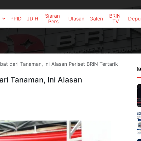
Siaran 
BRIN 
g
PPID
JDIH
Ulasan
Galeri
Depu
Pers
TV
at dari Tanaman, Ini Alasan Periset BRIN Tertarik
ri Tanaman, Ini Alasan