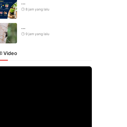
...
8 jam yang lalu
...
9 jam yang lalu
Video