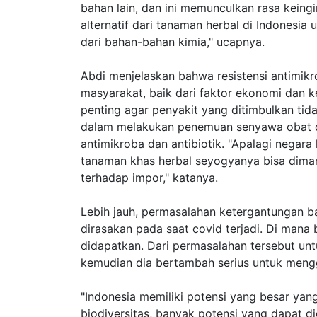
bahan lain, dan ini memunculkan rasa kei
alternatif dari tanaman herbal di Indonesia
dari bahan-bahan kimia," ucapnya.
Abdi menjelaskan bahwa resistensi antimik
masyarakat, baik dari faktor ekonomi dan ke
penting agar penyakit yang ditimbulkan tidak
dalam melakukan penemuan senyawa obat d
antimikroba dan antibiotik. "Apalagi negar
tanaman khas herbal seyogyanya bisa dima
terhadap impor," katanya.
Lebih jauh, permasalahan ketergantungan 
dirasakan pada saat covid terjadi. Di mana b
didapatkan. Dari permasalahan tersebut un
kemudian dia bertambah serius untuk mengg
"Indonesia memiliki potensi yang besar ya
biodiversitas, banyak potensi yang dapat d