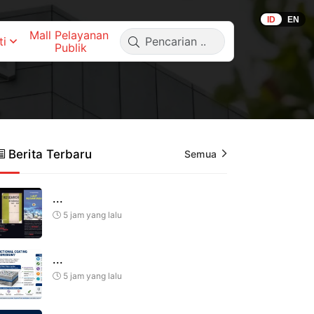
ID
EN
Mall Pelayanan 
ti
Publik
Berita Terbaru
Semua
...
5 jam yang lalu
...
5 jam yang lalu