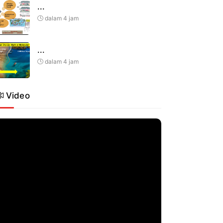
...
dalam 4 jam
...
dalam 4 jam
Video