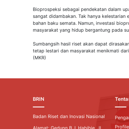
Bioprospeksi sebagai pendekatan dalam up
sangat didambakan. Tak hanya kelestarian 
bahan baku semata. Namun, investasi biop
masyarakat yang hidup bergantung pada su
Sumbangsih hasil riset akan dapat dirasak
tetap lestari dan masyarakat menikmati dar
(MKR)
BRIN
Tenta
Badan Riset dan Inovasi Nasional
Penga
Profile
Alamat: Gedung B.J. Habibie, Jl.