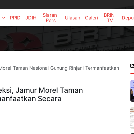
Siaran 
BRIN 
g
PPID
JDIH
Ulasan
Galeri
Depu
Pers
TV
Morel Taman Nasional Gunung Rinjani Termanfaatkan
eksi, Jamur Morel Taman
manfaatkan Secara