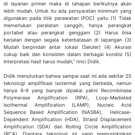
di layanan primer maka di tahapan berikutnya akan
lebih mudah. Untuk itu ada persyaratan minimum yang
digunakan pada titik perawatan (POC) yaitu (1) Tidak
memerlukan peralatan canggih, hanya perangkat
portabel atau perangkat genggam (2) Harus bisa
berjalan dengan segala keterbatasan di lapangan (3)
Mudah berpindah antar lokasi (Seluler) (4) Akurasi
cukup baik dan konsisten dalam berbagai kondisi (5)
Interpretasi hasil harus mudah
," rinci Didik.
Didik men
uturkan bahwa
sampai saat ini ada sekitar 25
teknologi
amplifikasi isotermal
yang berbeda, namun
hanya 6-9 yang banyak dipakai yakni
Recombinase
Polymerase Amplification (
RPA),
Loop-Mediated
Isothermal Amplification (
LAMP),
Nucleic Acid
Sequence Based Amplification (
NASBA),
Helicase-
Dependent Amplification (
HDA),
Strand Displacement
Amplification (
SDA) dan
Rolling Circle Amplification
(
RCA). Diantara teknologi ini yang memungkinkan