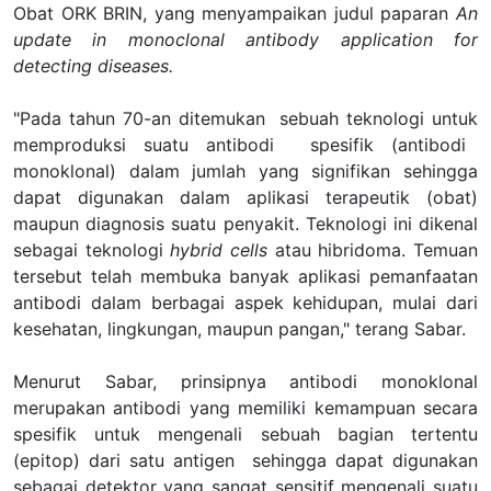
Obat
ORK BRIN, yang menyampaikan
judul paparan
An
update in monoclonal antibody application for
detecting diseases.
"Pada tahun 70-an ditemukan
sebuah
tekn
ologi untuk
me
mproduksi suatu
antibodi
spesifik (antibodi
monoklonal)
dalam jumlah yang signifikan
sehingga
dapat digunakan dalam aplikasi terapeutik (obat)
maupun diagnosis suatu penyakit. Teknologi ini dikenal
sebagai
teknologi
hybrid cells
atau hibridoma. Temuan
tersebut
telah membuka banyak aplikasi pemanfaatan
antibodi dalam berbagai aspek kehidupan, mulai dari
kesehatan, lingkungan, maupun pangan
,"
terang
Sabar.
Menurut Sabar, prinsipnya antibodi monoklonal
merupakan antibodi yang memiliki
kemampuan secara
spesifi
k untuk
mengenali sebuah
bagian tertentu
(
epitop
)
dari satu antigen
sehingga dapat digunakan
sebagai detektor yang sangat sensitif mengenali suatu