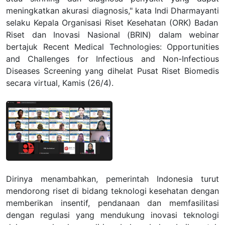
meningkatkan akurasi diagnosis," kata Indi Dharmayanti
selaku
Kepala Organisasi Riset Kesehatan (ORK)
Badan
Riset dan Inovasi Nasional (
BRIN
)
dalam w
ebinar
bertajuk
R
ecent
Medical Technologies: Opportunities
and Challenges for Infectious and Non-Infectious
Diseases Screening
yang dihelat Pusat Riset Biomedis
secara v
i
rtual
,
Kamis (26/4).
Dirinya menambahkan, pemerintah Indonesia turut
mendorong riset di bidang teknologi kesehatan dengan
memberikan insentif, pendanaan dan memfasilitasi
dengan regulasi yang mendukung inovasi teknologi