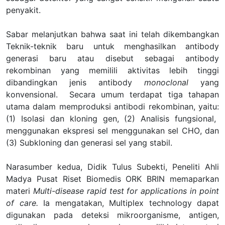
penyakit
.
Sabar
melanjutkan bahwa saat ini telah dikembangkan
Teknik-teknik baru untuk menghasilkan antibody
generasi baru atau disebut sebagai antibody
rekombinan yang memilili aktivitas lebih tinggi
dibandingkan jenis antibody
monoclonal
yang
konvensional.
Secara umum t
erdapat tiga
tahapan
utama
dalam memproduksi antibodi rekombinan, yaitu
:
(1) Isolasi dan kloning gen, (2) Analisis fungsional,
menggunakan ekspresi sel menggunakan sel CHO
,
dan
(3) Subkloning dan generasi sel yang stabil.
Narasumber kedua
,
Didik Tulus Subekti
,
Peneliti Ahli
Madya Pusat Riset Biomedis ORK BRIN memaparkan
materi
Multi-disease rapid test for applications in point
of care.
Ia
men
gatakan,
Multiplex technology dapat
digunakan pada deteksi mikroorganisme, antigen,